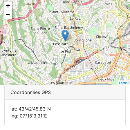
+
−
Leaflet
Coordonnées GPS
lat: 43°42'45.83"N
lng: 07°15'3.31"E