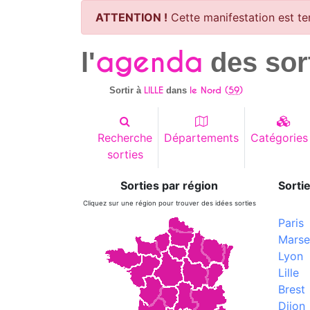
ATTENTION !
Cette manifestation est te
agenda
l'
des sor
LILLE
le Nord (
59
)
Sortir à
dans
Recherche
Départements
Catégories
sorties
Sorties par région
Sortie
Cliquez sur une région pour trouver des idées sorties
Paris
Marsei
Lyon
Lille
Brest
Dijon