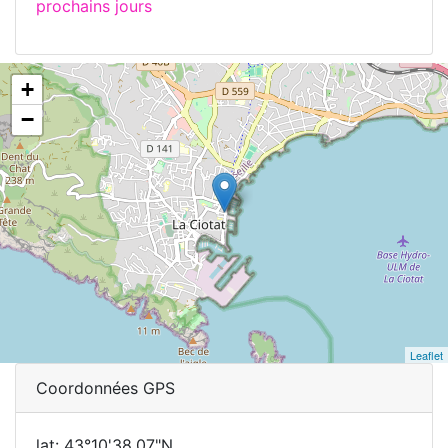
prochains jours
+
−
Leaflet
Coordonnées GPS
lat: 43°10'38.07"N