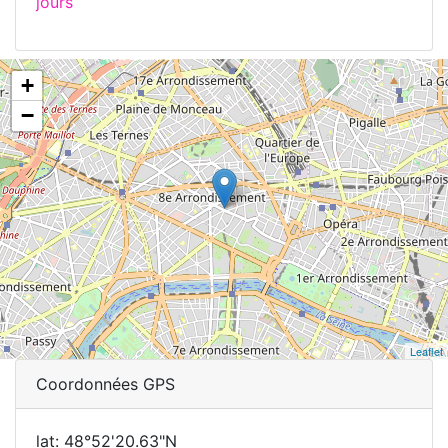
jours
+
−
Leaflet
Coordonnées GPS
lat: 48°52'20.63"N