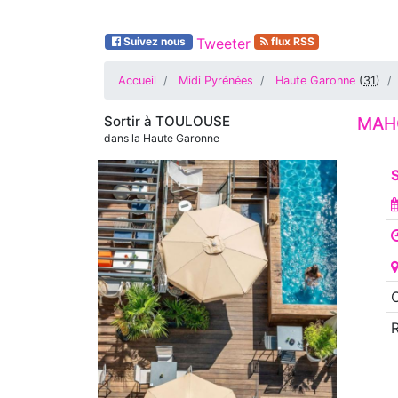
Suivez nous
Tweeter
flux RSS
Accueil
Midi Pyrénées
Haute Garonne
(
31
)
Sortir à
TOULOUSE
MAH
dans la Haute Garonne
S
O