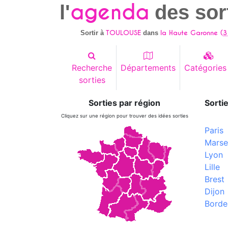
agenda
l'
des sor
TOULOUSE
la Haute Garonne (
3
Sortir à
dans
Recherche
Départements
Catégories
sorties
Sorties par région
Sortie
Cliquez sur une région pour trouver des idées sorties
Paris
Marsei
Lyon
Lille
Brest
Dijon
Borde