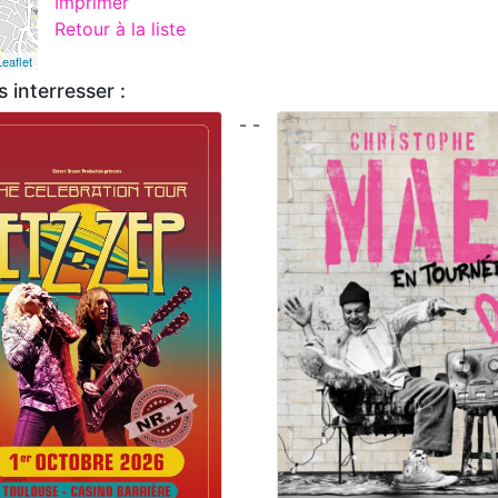
Imprimer
Retour à la liste
Leaflet
 interresser :
- -