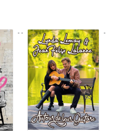
- -
-