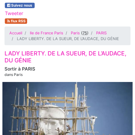
Suivez nous
Tweeter
flux RSS
Accueil
Ile de France Paris
Paris
(
75
)
PARIS
LADY LIBERTY. DE LA SUEUR, DE L’AUDACE, DU GÉNIE
LADY LIBERTY. DE LA SUEUR, DE L’AUDACE,
DU GÉNIE
Sortir à
PARIS
dans Paris