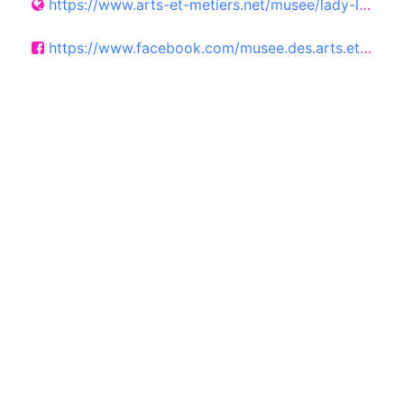
https://www.arts-et-metiers.net/musee/lady-liberty-de-la-sueur-de-laudace-du-genie
https://www.facebook.com/musee.des.arts.et.metiers