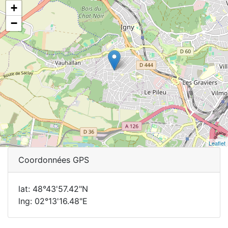
+
−
Leaflet
Coordonnées GPS
lat: 48°43'57.42"N
lng: 02°13'16.48"E