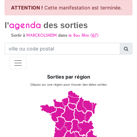
ATTENTION !
Cette manifestation est terminée.
agenda
l'
des sorties
MARCKOLSHEIM
le Bas Rhin (
67
)
Sortir à
dans
Sorties par région
Cliquez sur une région pour trouver des idées sorties