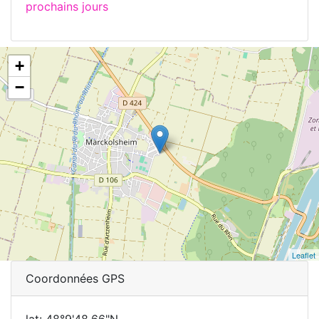
prochains jours
+
−
Leaflet
Coordonnées GPS
lat: 48°9'48.66"N