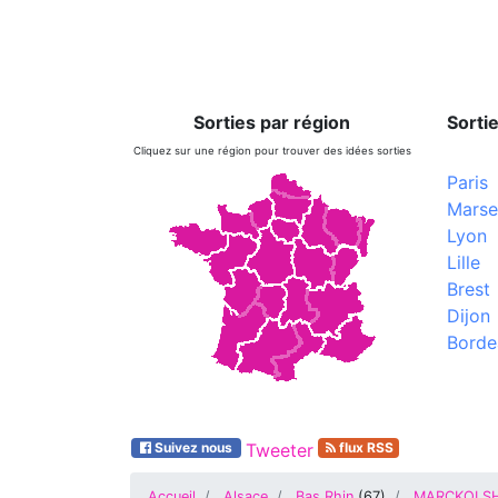
Sorties par région
Sortie
Cliquez sur une région pour trouver des idées sorties
Paris
Marsei
Lyon
Lille
Brest
Dijon
Borde
Suivez nous
Tweeter
flux RSS
Accueil
Alsace
Bas Rhin
(
67
)
MARCKOLSH