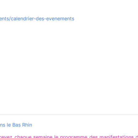
ents/calendrier-des-evenements
ns le Bas Rhin
recevez chaque semaine le programme des manifestations