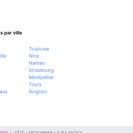
s par ville
Toulouse
lle
Nice
Nantes
Strasbourg
Montpellier
Tours
aux
Avignon
EIM
FÊTE « MIDSOMMAR » À RULANTICA