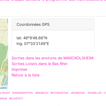
Coordonnées GPS
lat: 48°9'48.66"N
lng: 07°33'21.69"E
Sorties dans les environs de MARCKOLSHEIM
Sorties Loisirs dans le Bas Rhin
Imprimer
Retour à la liste
Leaflet
RLENHOF
GUNDERSHOFFEN
GRIESBACH
REICHSHOFFEN
JAEGERTHAL
ZINSWILLER
U
SHEIM
REICHSTETT