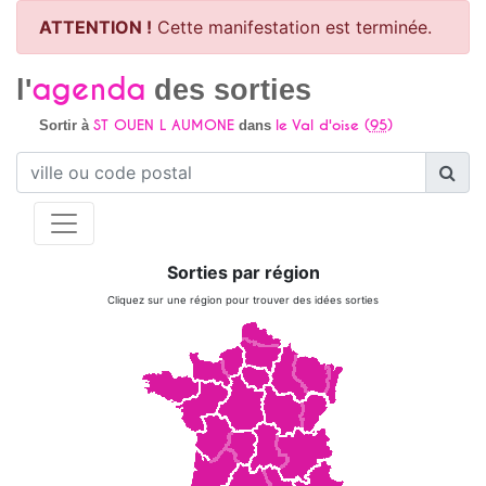
ATTENTION !
Cette manifestation est terminée.
agenda
l'
des sorties
ST OUEN L AUMONE
le Val d'oise (
95
)
Sortir à
dans
Sorties par région
Cliquez sur une région pour trouver des idées sorties