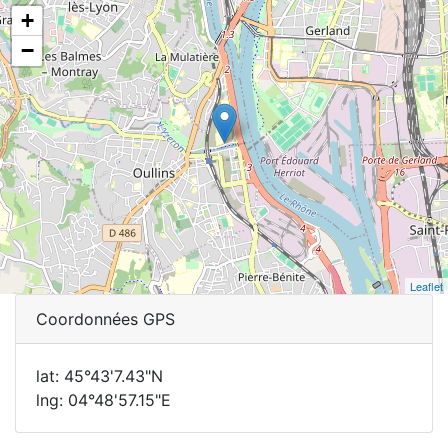
+
−
Leaflet
Coordonnées GPS
lat: 45°43'7.43"N
lng: 04°48'57.15"E