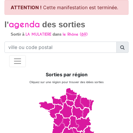
ATTENTION !
Cette manifestation est terminée.
agenda
l'
des sorties
LA MULATIERE
le Rhône (
69
)
Sortir à
dans
Sorties par région
Cliquez sur une région pour trouver des idées sorties