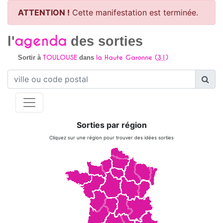
ATTENTION !
Cette manifestation est terminée.
agenda
l'
des sorties
TOULOUSE
la Haute Garonne (
31
)
Sortir à
dans
Sorties par région
Cliquez sur une région pour trouver des idées sorties