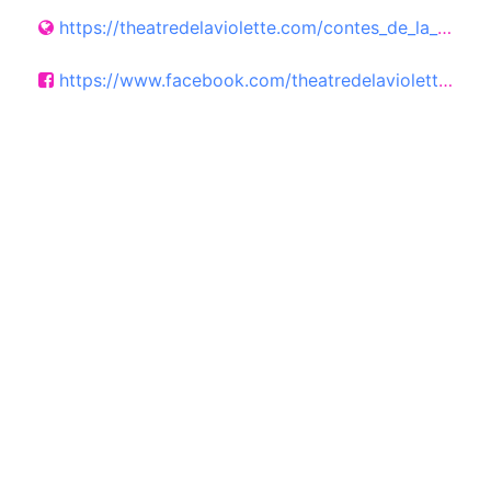
https://theatredelaviolette.com/contes_de_la_sabia-436.html
https://www.facebook.com/theatredelaviolette/?locale=fr_FR