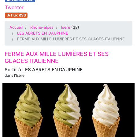
Tweeter
flux RSS
Accueil
Rhône-alpes
Isère
(
38
)
LES ABRETS EN DAUPHINE
FERME AUX MILLE LUMIÈRES ET SES GLACES ITALIENNE
FERME AUX MILLE LUMIÈRES ET SES
GLACES ITALIENNE
Sortir à
LES ABRETS EN DAUPHINE
dans l'Isère