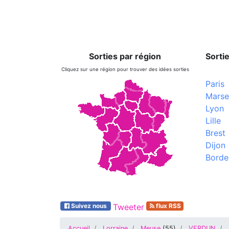
Sorties par région
Sortie
Cliquez sur une région pour trouver des idées sorties
Paris
Marsei
Lyon
Lille
Brest
Dijon
Borde
Suivez nous
Tweeter
flux RSS
Accueil
Lorraine
Meuse
(
55
)
VERDUN