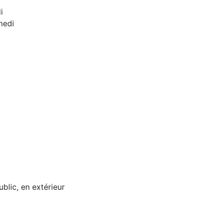
i
medi
ublic, en extérieur