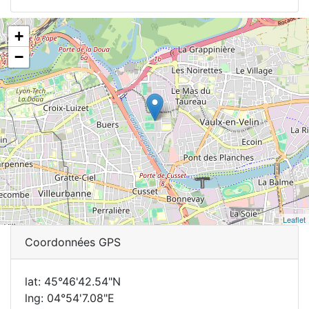
+
−
Leaflet
Coordonnées GPS
lat: 45°46'42.54"N
lng: 04°54'7.08"E