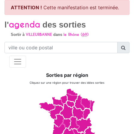
ATTENTION !
Cette manifestation est terminée.
agenda
l'
des sorties
VILLEURBANNE
le Rhône (
69
)
Sortir à
dans
Sorties par région
Cliquez sur une région pour trouver des idées sorties