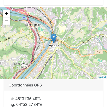
+
−
Leaflet
Coordonnées GPS
lat: 45°31'35.49"N
lng: 04°52'27.84"E