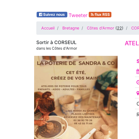
Suivez nous
Tweeter
flux RSS
Accueil
Bretagne
Côtes d'Armor
(
22
)
CO
Sortir à
CORSEUL
ATEL
dans les Côtes d'Armor
S
O