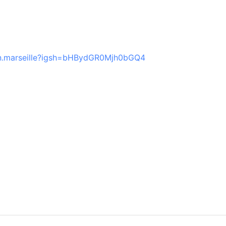
on.marseille?igsh=bHBydGR0Mjh0bGQ4