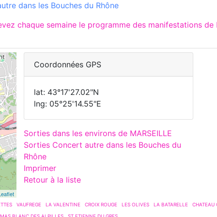
utre dans les Bouches du Rhône
cevez chaque semaine le programme des manifestations de 
Coordonnées GPS
lat: 43°17'27.02"N
lng: 05°25'14.55"E
Sorties dans les environs de MARSEILLE
Sorties Concert autre dans les Bouches du
Rhône
Imprimer
Retour à la liste
Leaflet
ETTES
VAUFREGE
LA VALENTINE
CROIX ROUGE
LES OLIVES
LA BATARELLE
CHATEAU
MAS BLANC DES ALPILLES
ST ETIENNE DU GRES