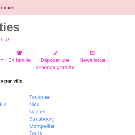
rminée.
ties
 (
13
)
En famille
Déposer une
News letter
annonce gratuite
s par ville
Toulouse
lle
Nice
Nantes
Strasbourg
Montpellier
Tours