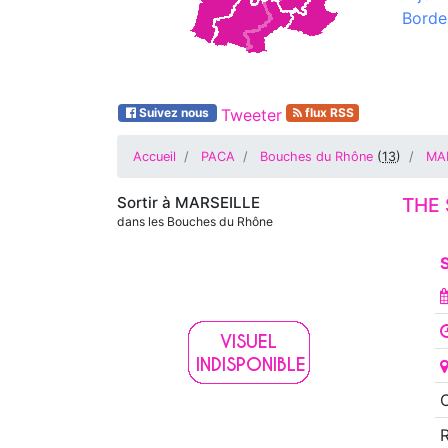
Borde
Suivez nous
Tweeter
flux RSS
Accueil
PACA
Bouches du Rhône
(
13
)
MA
Sortir à
MARSEILLE
THE 
dans les Bouches du Rhône
S