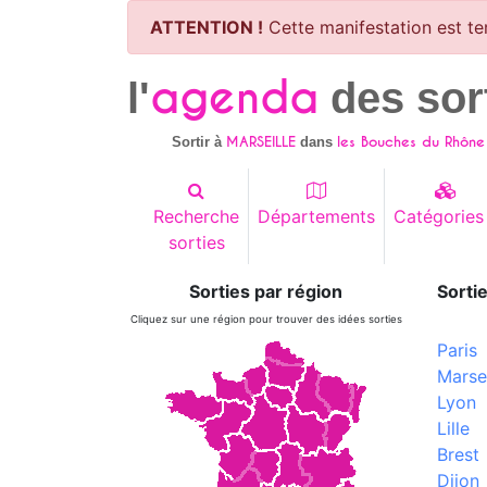
ATTENTION !
Cette manifestation est te
agenda
l'
des sor
MARSEILLE
les Bouches du Rhône
Sortir à
dans
Recherche
Départements
Catégories
sorties
Sorties par région
Sortie
Cliquez sur une région pour trouver des idées sorties
Paris
Marsei
Lyon
Lille
Brest
Dijon