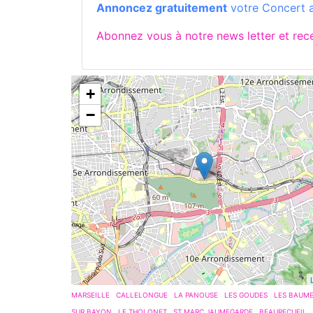
Annoncez gratuitement
votre Concert a
Abonnez vous à notre news letter et re
+
−
MARSEILLE
CALLELONGUE
LA PANOUSE
LES GOUDES
LES BAUM
SUR BAYON
LE THOLONET
ST MARC JAUMEGARDE
BEAURECUEIL