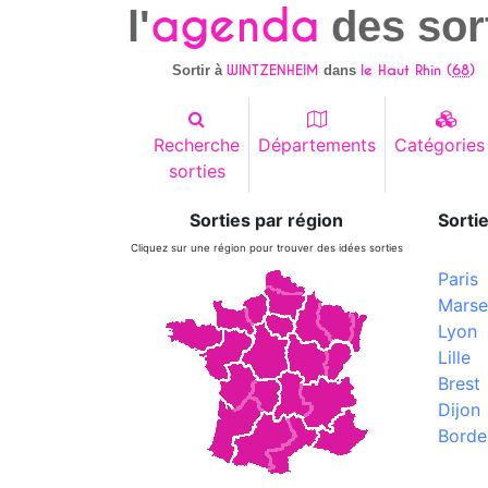
agenda
l'
des sor
WINTZENHEIM
le Haut Rhin (
68
)
Sortir à
dans
Recherche
Départements
Catégories
sorties
Sorties par région
Sortie
Cliquez sur une région pour trouver des idées sorties
Paris
Marsei
Lyon
Lille
Brest
Dijon
Borde