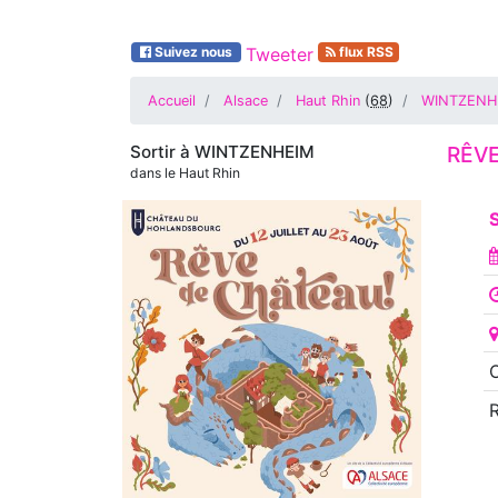
Suivez nous
Tweeter
flux RSS
Accueil
Alsace
Haut Rhin
(
68
)
WINTZENH
Sortir à
WINTZENHEIM
RÊV
dans le Haut Rhin
S
O