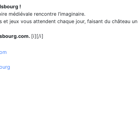
dsbourg !
oire médiévale rencontre l’imaginaire.
ifs et jeux vous attendent chaque jour, faisant du château un
dsbourg.com.
[i][/i]
com
ourg