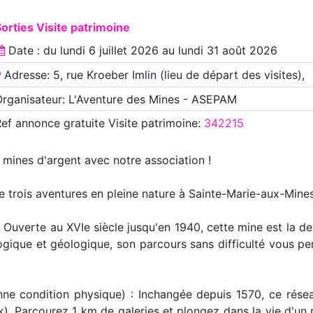
orties Visite patrimoine
Date : du
lundi 6 juillet 2026
au
lundi 31 août 2026
Adresse: 5, rue Kroeber Imlin (lieu de départ des visites),
rganisateur: L'Aventure des Mines - ASEPAM
Ref annonce
gratuite Visite patrimoine
:
342215
 mines d'argent avec notre association !
trois aventures en pleine nature à Sainte-Marie-aux-Mines
 : Ouverte au XVIe siècle jusqu'en 1940, cette mine est la d
ique et géologique, son parcours sans difficulté vous perm
nne condition physique) : Inchangée depuis 1570, ce rése
). Parcourez 1 km de galeries et plongez dans la vie d'un 