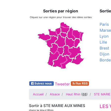
Sorties par région
Sortie
Cliquez sur une région pour trouver des idées sorties
Paris
Marsei
Lyon
Lille
Brest
Dijon
Borde
Suivez nous
Tweeter
flux RSS
Accueil
Alsace
Haut Rhin
(
68
)
STE MARIE
Sortir à
STE MARIE AUX MINES
LES 
dans le Haut Rhin