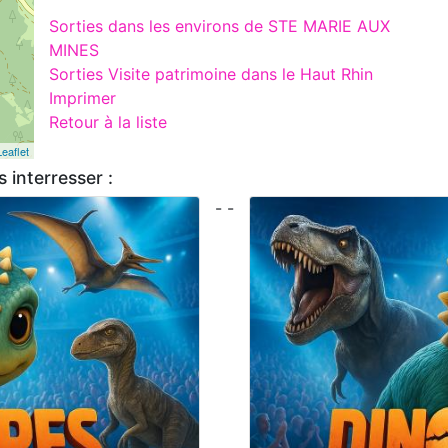
Sorties dans les environs de STE MARIE AUX
MINES
Sorties Visite patrimoine dans le Haut Rhin
Imprimer
Retour à la liste
Leaflet
 interresser :
- -