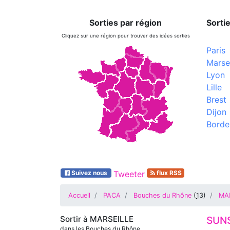
Sorties par région
Sortie
Cliquez sur une région pour trouver des idées sorties
Paris
Marsei
Lyon
Lille
Brest
Dijon
Borde
Suivez nous
Tweeter
flux RSS
Accueil
PACA
Bouches du Rhône
(
13
)
MA
Sortir à
MARSEILLE
SUNS
dans les Bouches du Rhône