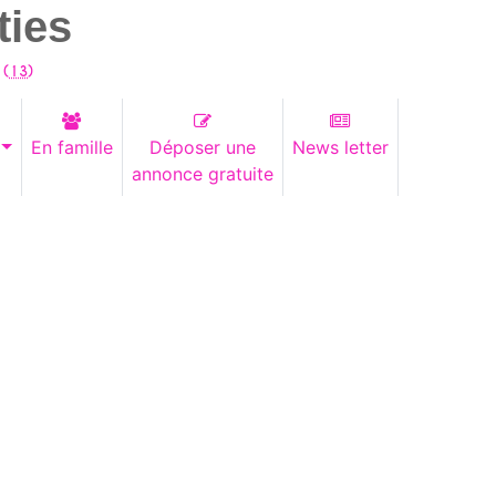
ties
 (
13
)
En famille
Déposer une
News letter
annonce gratuite