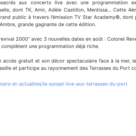
crés aux concerts live avec une programmation excep
uelle, dont TK, Amir, Adèle Castillon, Mentissa... Cette 
grand public à travers l’émission TV Star Academy©, dont 
t Ambre, grande gagnante de cette édition.
evival 2000” avec 3 nouvelles dates en août : Colonel Revel
t complètent une programmation déjà riche.
accès gratuit et son décor spectaculaire face à la mer, le
eille et participe au rayonnement des Terrasses du Port co
sirs-et-actualites/le-sunset-live-aux-terrasses-du-port