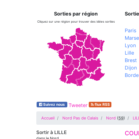
Sorties par région
Sortie
Cliquez sur une région pour trouver des idées sorties
Paris
Marsei
Lyon
Lille
Brest
Dijon
Borde
Suivez nous
Tweeter
flux RSS
Accueil
Nord Pas de Calais
Nord
(
59
)
LIL
Sortir à
LILLE
COU
dans le Nord