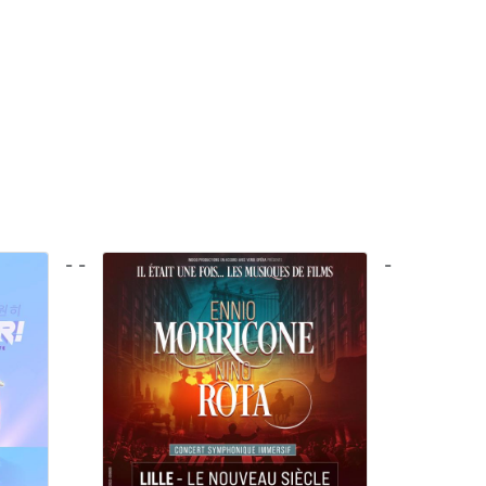
- -
-