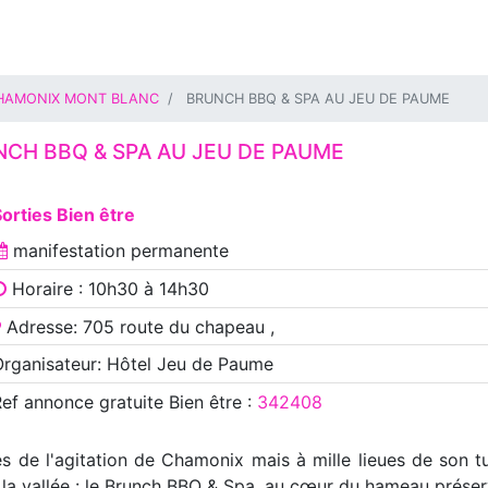
HAMONIX MONT BLANC
BRUNCH BBQ & SPA AU JEU DE PAUME
CH BBQ & SPA AU JEU DE PAUME
orties Bien être
manifestation
permanente
Horaire : 10h30 à 14h30
Adresse: 705 route du chapeau ,
rganisateur: Hôtel Jeu de Paume
Ref annonce
gratuite Bien être
:
342408
 de l'agitation de Chamonix mais à mille lieues de son tu
a vallée : le Brunch BBQ & Spa, au cœur du hameau préser