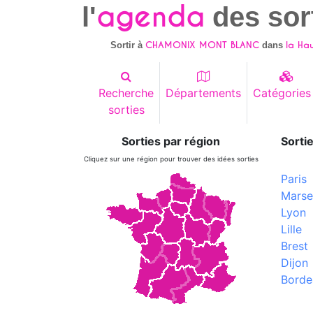
agenda
l'
des sor
CHAMONIX MONT BLANC
la Ha
Sortir à
dans
Recherche
Départements
Catégories
sorties
Sorties par région
Sortie
Cliquez sur une région pour trouver des idées sorties
Paris
Marsei
Lyon
Lille
Brest
Dijon
Borde