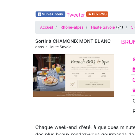
Suivez nous
Tweeter
flux RSS
Accueil
Rhône-alpes
Haute Savoie
(
74
)
C
Sortir à
CHAMONIX MONT BLANC
BRUN
dans la Haute Savoie
S
O
Chaque week-end d'été, à quelques minutes
des plus beaux rendez-vous gourmands de l