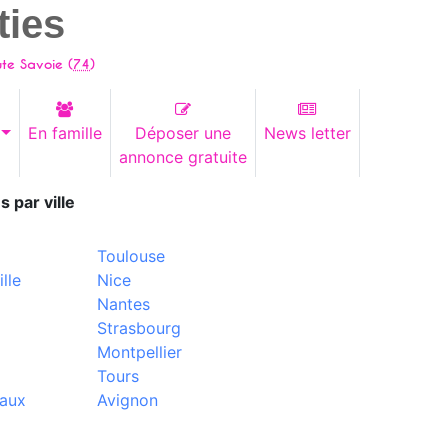
ties
ute Savoie (
74
)
En famille
Déposer une
News letter
annonce gratuite
s par ville
Toulouse
lle
Nice
Nantes
Strasbourg
Montpellier
Tours
aux
Avignon