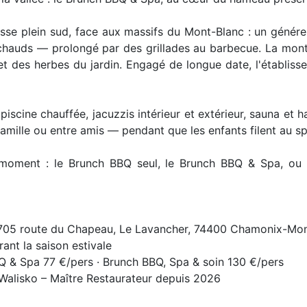
sse plein sud, face aux massifs du Mont-Blanc : un généreu
chauds — prolongé par des grillades au barbecue. La montag
 et des herbes du jardin. Engagé de longue date, l'établis
 piscine chauffée, jacuzzis intérieur et extérieur, sauna et
amille ou entre amis — pendant que les enfants filent au sp
u moment : le Brunch BBQ seul, le Brunch BBQ & Spa, ou
, 705 route du Chapeau, Le Lavancher, 74400 Chamonix-Mo
ant la saison estivale
BQ & Spa 77 €/pers · Brunch BBQ, Spa & soin 130 €/pers
 Walisko – Maître Restaurateur depuis 2026