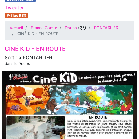
Tweeter
flux RSS
Accueil
France Comté
Doubs
(
25
)
PONTARLIER
CINÉ KID - EN ROUTE
CINÉ KID - EN ROUTE
Sortir à
PONTARLIER
dans le Doubs