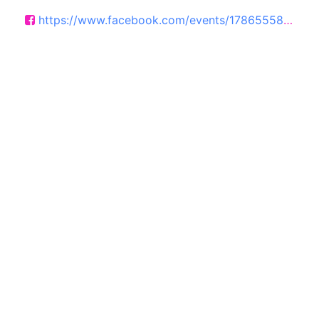
https://www.facebook.com/events/1786555848997127/1786555862330459/