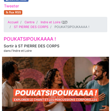
Tweeter
flux RSS
Accueil
Centre
Indre et Loire
(
37
)
ST PIERRE DES CORPS
POUKATSIPOUKAAAA !
POUKATSIPOUKAAAA !
Sortir à
ST PIERRE DES CORPS
dans l'Indre et Loire