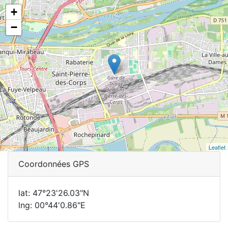
+
−
Leaflet
Coordonnées GPS
lat: 47°23'26.03"N
lng: 00°44'0.86"E