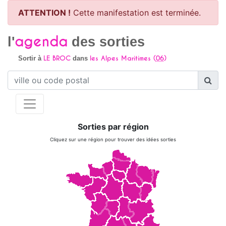
ATTENTION !
Cette manifestation est terminée.
agenda
l'
des sorties
LE BROC
les Alpes Maritimes (
06
)
Sortir à
dans
Sorties par région
Cliquez sur une région pour trouver des idées sorties