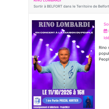
RINO LOMBARDI
Sortir à
BELFORT dans le Territoire de Belfor
So
Id
Rino 
popul
Peopl