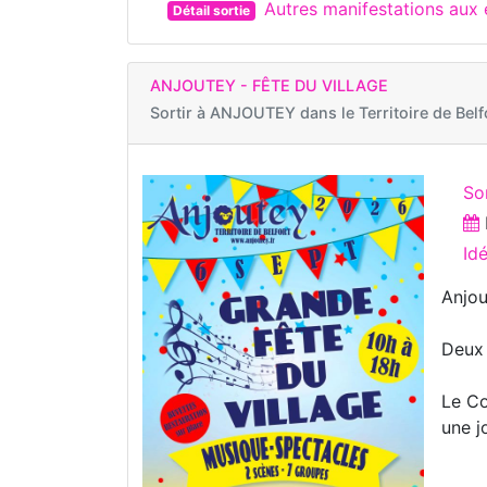
Autres manifestations au
Détail sortie
ANJOUTEY - FÊTE DU VILLAGE
Sortir à
ANJOUTEY dans le Territoire de Belf
Sor
Id
Anjou
Deux 
Le Co
une j