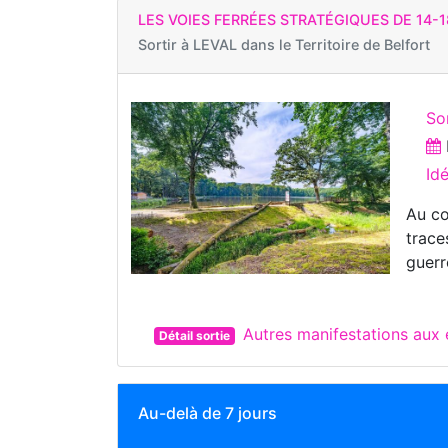
LES VOIES FERRÉES STRATÉGIQUES DE 14-1
Sortir à
LEVAL dans le Territoire de Belfort
Sor
Id
Au co
trace
guerr
Autres manifestations aux
Détail sortie
Au-delà de 7 jours