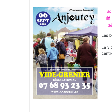
So
Id
Les b
Le vi
centr