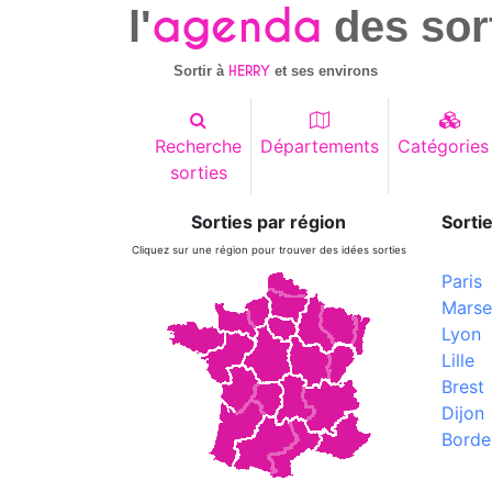
agenda
l'
des sor
HERRY
Sortir à
et ses environs
Recherche
Départements
Catégories
sorties
Sorties par région
Sortie
Cliquez sur une région pour trouver des idées sorties
Paris
Marsei
Lyon
Lille
Brest
Dijon
Borde