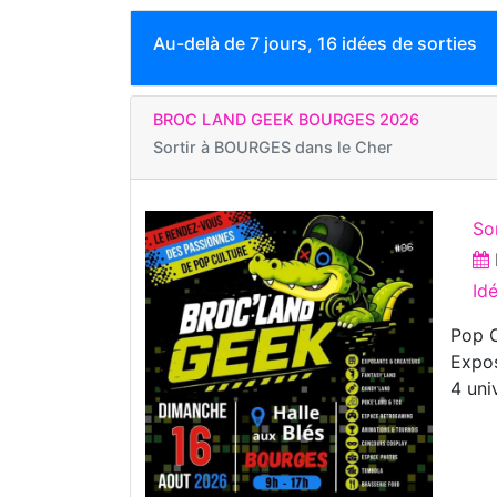
Au-delà de 7 jours, 16 idées de sorties
BROC LAND GEEK BOURGES 2026
Sortir à
BOURGES dans le Cher
So
Id
Pop C
Expos
4 uni