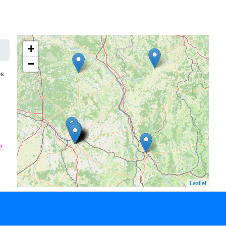
+
−
es
r
Leaflet