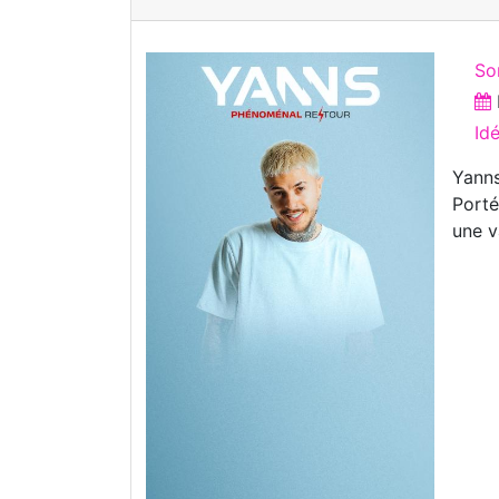
So
Id
Yanns
Porté
une v