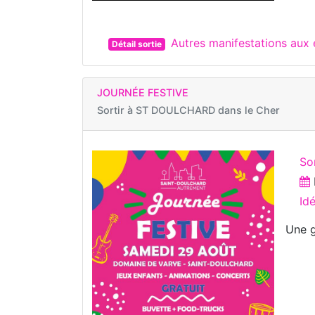
Autres manifestations au
Détail sortie
JOURNÉE FESTIVE
Sortir à
ST DOULCHARD dans le Cher
So
Id
Une g