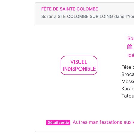
FÊTE DE SAINTE COLOMBE
Sortir à
STE COLOMBE SUR LOING dans l'Yo
Sor
Id
Fête 
Broca
Messe
Karao
Tatou
Autres manifestations au
Détail sortie