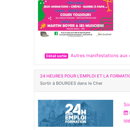
Autres manifestations au
Détail sortie
24 HEURES POUR L'EMPLOI ET LA FORMATI
Sortir à
BOURGES dans le Cher
So
Id