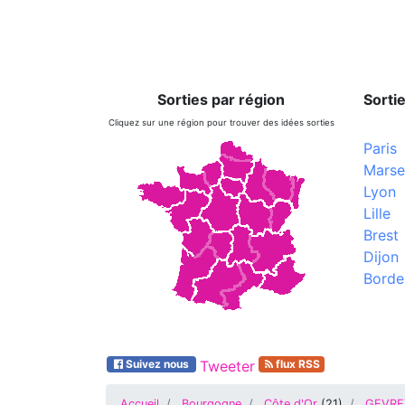
Sorties par région
Sortie
Cliquez sur une région pour trouver des idées sorties
Paris
Marsei
Lyon
Lille
Brest
Dijon
Borde
Suivez nous
Tweeter
flux RSS
Accueil
Bourgogne
Côte d'Or
(
21
)
GEVRE