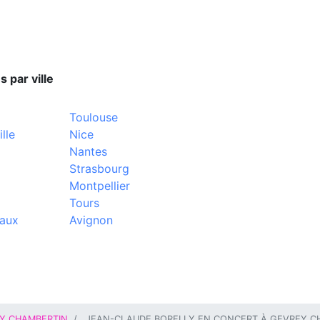
s par ville
Toulouse
lle
Nice
Nantes
Strasbourg
Montpellier
Tours
aux
Avignon
Y CHAMBERTIN
JEAN-CLAUDE BORELLY EN CONCERT À GEVREY C