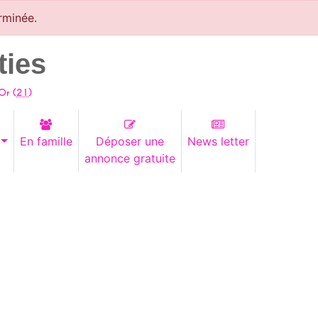
rminée.
ties
Or (
21
)
En famille
Déposer une
News letter
annonce gratuite