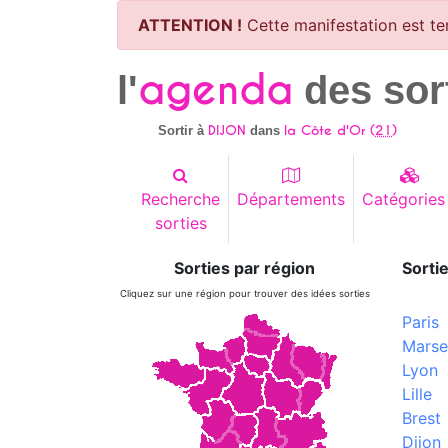
ATTENTION !
Cette manifestation est te
agenda
l'
des sor
DIJON
la Côte d'Or (
21
)
Sortir à
dans
Recherche
Départements
Catégories
sorties
Sorties par région
Sortie
Cliquez sur une région pour trouver des idées sorties
Paris
Marsei
Lyon
Lille
Brest
Dijon