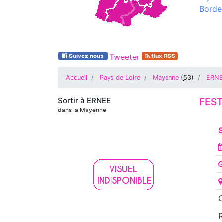
Borde
Suivez nous
Tweeter
flux RSS
Accueil
Pays de Loire
Mayenne
(
53
)
ERN
Sortir à
ERNEE
FEST
dans la Mayenne
S
O