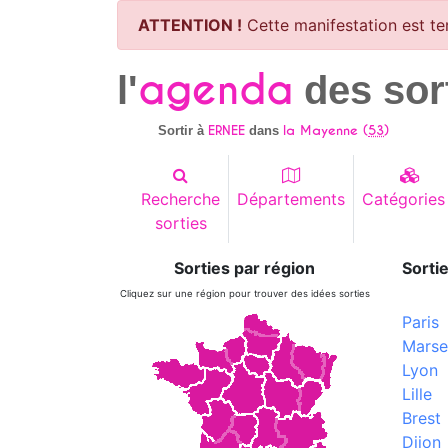
ATTENTION !
Cette manifestation est te
agenda
l'
des sor
ERNEE
la Mayenne (
53
)
Sortir à
dans
Recherche
Départements
Catégories
sorties
Sorties par région
Sortie
Cliquez sur une région pour trouver des idées sorties
Paris
Marsei
Lyon
Lille
Brest
Dijon