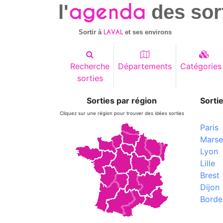
agenda
l'
des sor
LAVAL
Sortir à
et ses environs
Recherche
Départements
Catégories
sorties
Sorties par région
Sortie
Cliquez sur une région pour trouver des idées sorties
Paris
Marsei
Lyon
Lille
Brest
Dijon
Borde