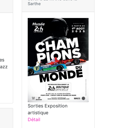
Sarthe
ges
jazz
Sorties Exposition
artistique
Détail