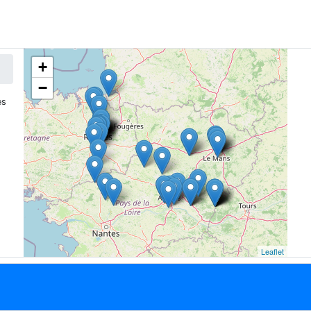
+
−
es
Leaflet