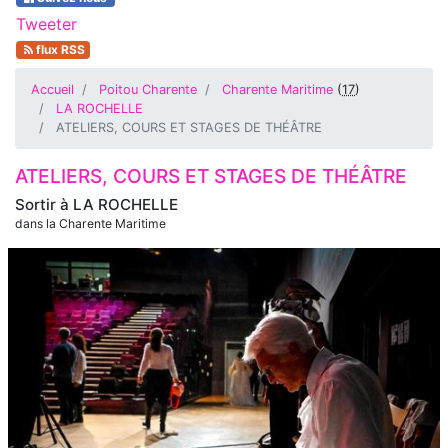
Tweeter
flux RSS
Accueil
Poitou Charente
Charente Maritime
(
17
)
LA ROCHELLE
ATELIERS, COURS ET STAGES DE THÉÂTRE
ATELIERS, COURS ET STAGES DE THÉÂTRE
Sortir à
LA ROCHELLE
dans la Charente Maritime