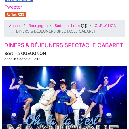
Tweeter
flux RSS
Accueil
Bourgogne
Saône et Loire
(
71
)
GUEUGNON
DINERS & DÉJEUNERS SPECTACLE CABARET
DINERS & DÉJEUNERS SPECTACLE CABARET
Sortir à
GUEUGNON
dans la Saône et Loire