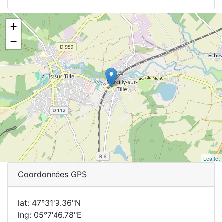
+
−
Leaflet
Coordonnées GPS
lat: 47°31'9.36"N
lng: 05°7'46.78"E