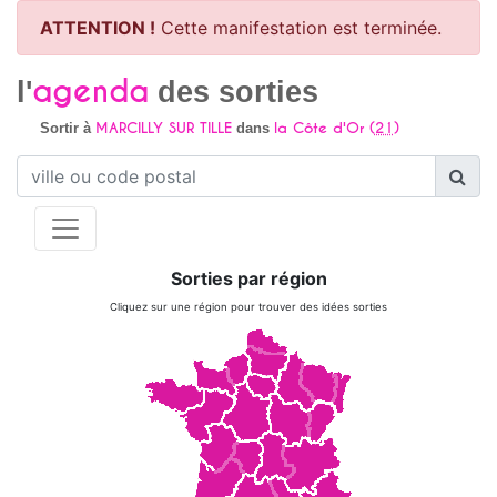
ATTENTION !
Cette manifestation est terminée.
agenda
l'
des sorties
MARCILLY SUR TILLE
la Côte d'Or (
21
)
Sortir à
dans
Sorties par région
Cliquez sur une région pour trouver des idées sorties