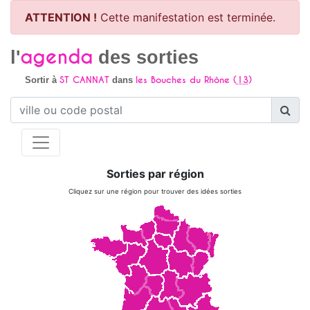
ATTENTION !
Cette manifestation est terminée.
agenda
l'
des sorties
ST CANNAT
les Bouches du Rhône (
13
)
Sortir à
dans
Sorties par région
Cliquez sur une région pour trouver des idées sorties