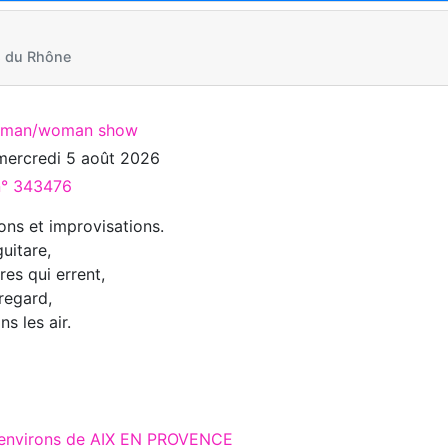
 du Rhône
e man/woman show
mercredi 5 août 2026
 n° 343476
ons et improvisations.
uitare,
res qui errent,
regard,
ns les air.
x environs de AIX EN PROVENCE