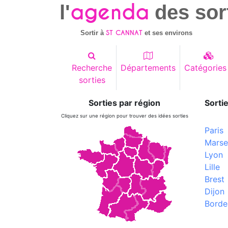
agenda
l'
des sor
ST CANNAT
Sortir à
et ses environs
Recherche
Départements
Catégories
sorties
Sorties par région
Sortie
Cliquez sur une région pour trouver des idées sorties
Paris
Marsei
Lyon
Lille
Brest
Dijon
Borde