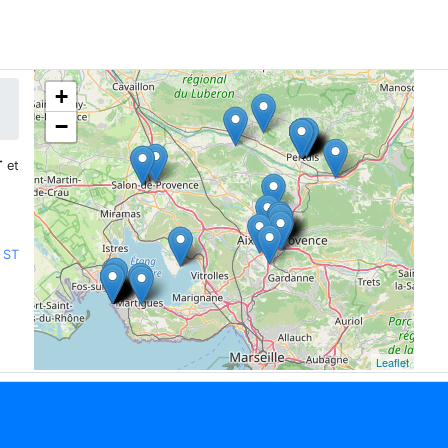
+
−
T
et
 ST
Leaflet