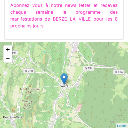
Abonnez vous à notre news letter et recevez
chaque semaine le programme des
manifestations de BERZE LA VILLE pour les 8
prochains jours
+
−
Leaflet