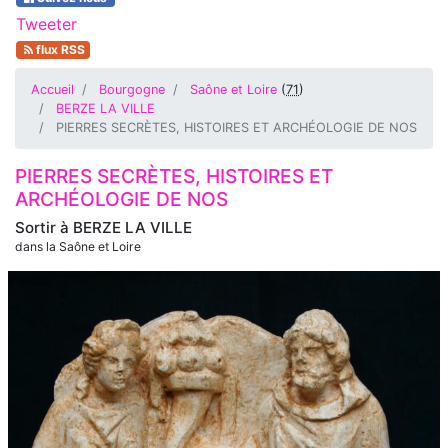
Tweeter
flux RSS
Accueil
Bourgogne
Saône et Loire
(
71
)
BERZE LA VILLE
PIERRES SECRÈTES, HISTOIRES ET ARCHÉOLOGIE DE NOS
PIERRES SECRÈTES, HISTOIRES ET
ARCHÉOLOGIE DE NOS
Sortir à
BERZE LA VILLE
dans la Saône et Loire