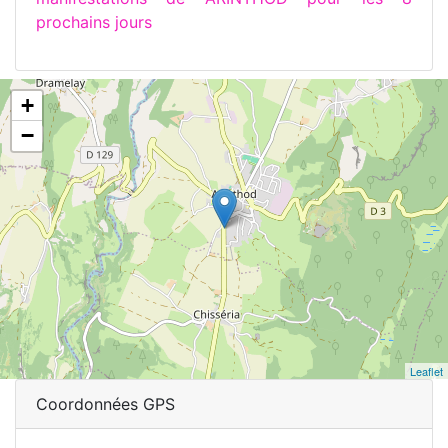
prochains jours
+
−
Leaflet
Coordonnées GPS