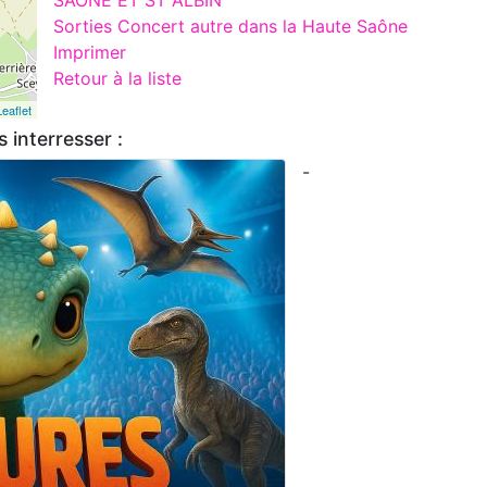
Sorties Concert autre dans la Haute Saône
Imprimer
Retour à la liste
Leaflet
 interresser :
-