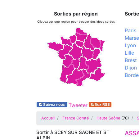
Sorties par région
Sortie
Cliquez sur une région pour trouver des idées sorties
Paris
Marsei
Lyon
Lille
Brest
Dijon
Borde
Suivez nous
Tweeter
flux RSS
Accueil
France Comté
Haute Saône
(
70
)
Sortir à
SCEY SUR SAONE ET ST
ASSA
ALBIN