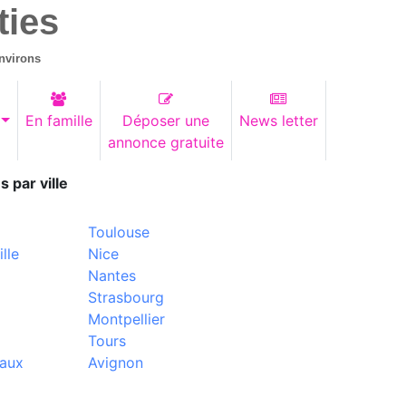
ties
nvirons
En famille
Déposer une
News letter
annonce gratuite
s par ville
Toulouse
lle
Nice
Nantes
Strasbourg
Montpellier
Tours
aux
Avignon