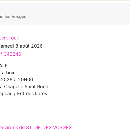
s les Vosges
cert rock
samedi 8 août 2026
 n° 343246
ALE
n a box
t 2026 à 20H00
la Chapelle Saint Roch
peau / Entrées libres
x environs de ST DIE DES VOSGES