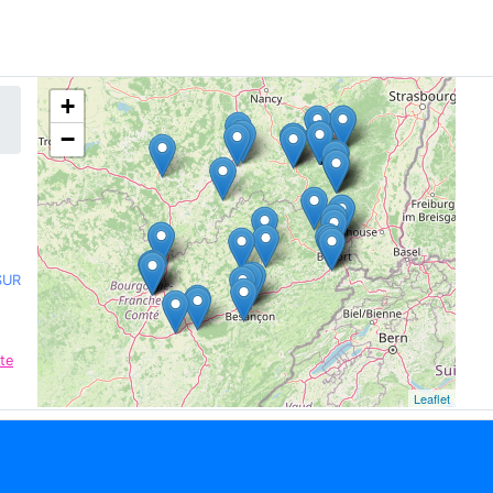
+
−
SUR
te
Leaflet