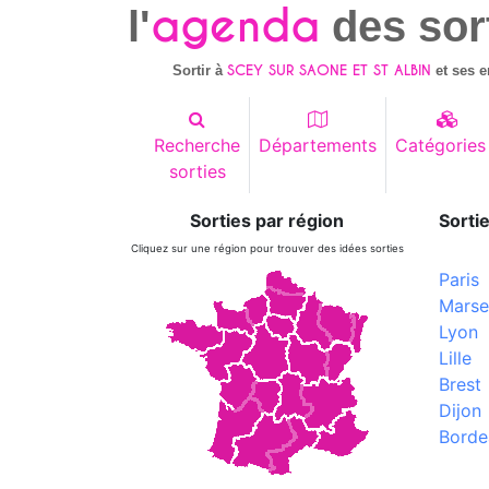
agenda
l'
des sor
SCEY SUR SAONE ET ST ALBIN
Sortir à
et ses e
Recherche
Départements
Catégories
sorties
Sorties par région
Sortie
Cliquez sur une région pour trouver des idées sorties
Paris
Marsei
Lyon
Lille
Brest
Dijon
Borde