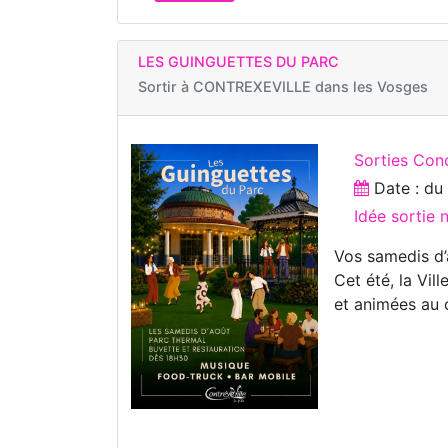
LES GUINGUETTES DU PARC
Sortir à
CONTREXEVILLE dans les Vosges
Sorties Con
Date : d
Idée sortie 
Vos samedis d’
Cet été, la Vil
et animées au 