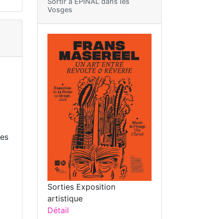
Sortir à
EPINAL dans les
Vosges
les
Sorties Exposition
artistique
Détail