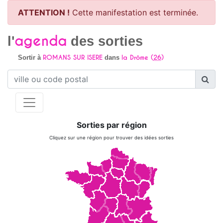
ATTENTION !
Cette manifestation est terminée.
agenda
l'
des sorties
ROMANS SUR ISERE
la Drôme (
26
)
Sortir à
dans
Sorties par région
Cliquez sur une région pour trouver des idées sorties