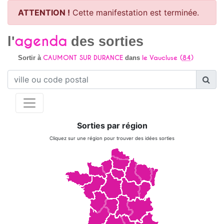
ATTENTION !
Cette manifestation est terminée.
agenda
l'
des sorties
CAUMONT SUR DURANCE
le Vaucluse (
84
)
Sortir à
dans
Sorties par région
Cliquez sur une région pour trouver des idées sorties