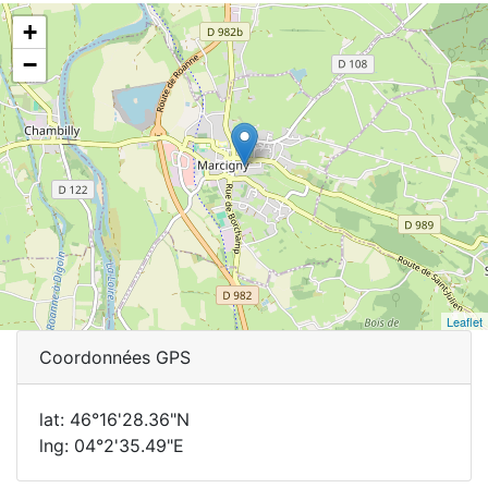
+
−
Leaflet
Coordonnées GPS
lat: 46°16'28.36"N
lng: 04°2'35.49"E