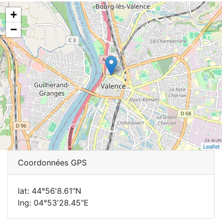
+
−
Leaflet
Coordonnées GPS
lat: 44°56'8.61"N
lng: 04°53'28.45"E