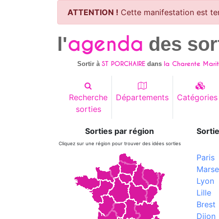
ATTENTION !
Cette manifestation est te
agenda
l'
des sor
ST PORCHAIRE
la Charente Marit
Sortir à
dans
Recherche
Départements
Catégories
sorties
Sorties par région
Sortie
Cliquez sur une région pour trouver des idées sorties
Paris
Marsei
Lyon
Lille
Brest
Dijon