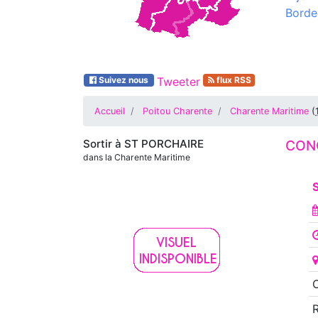
Borde
Suivez nous
Tweeter
flux RSS
Accueil
Poitou Charente
Charente Maritime
(
Sortir à
ST PORCHAIRE
CONC
dans la Charente Maritime
S
O