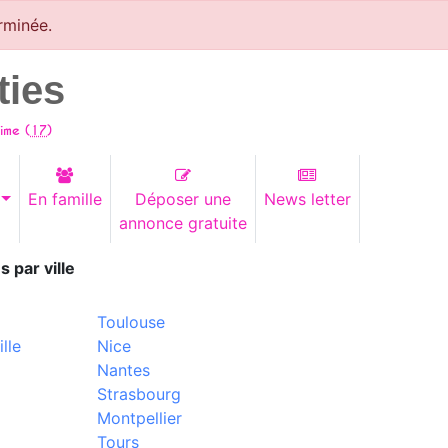
rminée.
ties
ime (
17
)
En famille
Déposer une
News letter
annonce gratuite
s par ville
Toulouse
lle
Nice
Nantes
Strasbourg
Montpellier
Tours