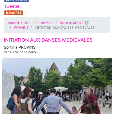
Tweeter
flux RSS
Accueil
Ile de France Paris
Seine et Marne
(
77
)
PROVINS
INITIATION AUX DANSES MÉDIÉVALES
INITIATION AUX DANSES MÉDIÉVALES
Sortir à
PROVINS
dans la Seine et Marne