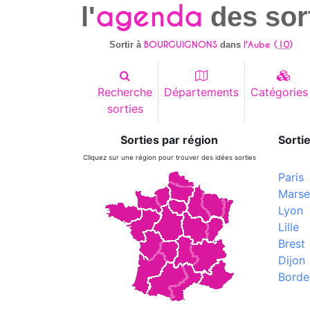
agenda
l'
des sor
BOURGUIGNONS
l'Aube (
10
)
Sortir à
dans
Recherche
Départements
Catégories
sorties
Sorties par région
Sortie
Cliquez sur une région pour trouver des idées sorties
Paris
Marsei
Lyon
Lille
Brest
Dijon
Borde