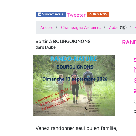
Suivez nous
Tweeter
flux RSS
Accueil
Champagne Ardennes
Aube
(
10
)
Sortir à
BOURGUIGNONS
RAN
dans l'Aube
O
Venez randonner seul ou en famille,