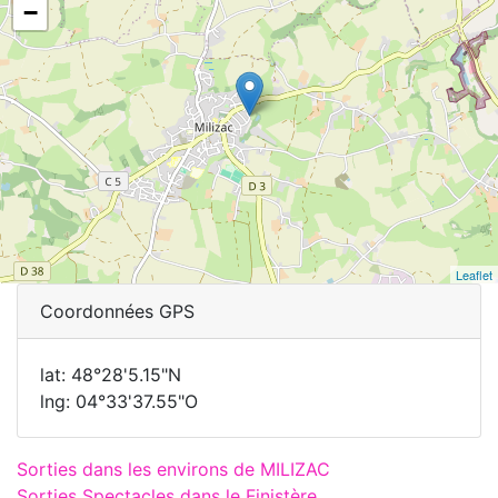
−
Leaflet
Coordonnées GPS
lat: 48°28'5.15"N
lng: 04°33'37.55"O
Sorties dans les environs de MILIZAC
Sorties Spectacles dans le Finistère