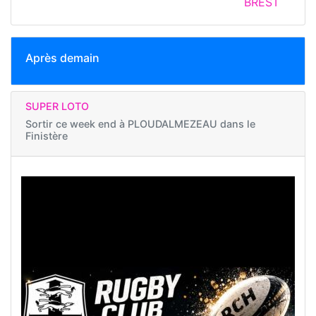
BREST
Après demain
SUPER LOTO
Sortir ce week end à
PLOUDALMEZEAU dans le
Finistère